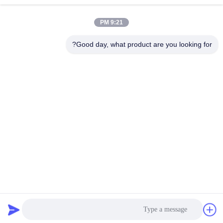
ورق حريري لامع
كيس ورق الكرافت
April 17, 2025
March 27, 2025
9:21 PM
Good day, what product are you looking for?
00:24
00:09
ورق قاعدة ملصق زجاجة بيرة جانب واحد
ألوان الخشب البني 2.0mm 2.5mm
فضي وذهبي وجانب واحد أبيض
رمادي الخلفي 100% صندوق قابلة لإعادة
التدوير
ورق حريري لامع
مجلس تجليد الكتاب
March 19, 2025
December 05, 2025
00:24
ورق بطاقات اللعب البيضاء اللامعة
المطبوعة 110lb غطاء الورق المقوى
ورق لامع C2S
March 22, 2025