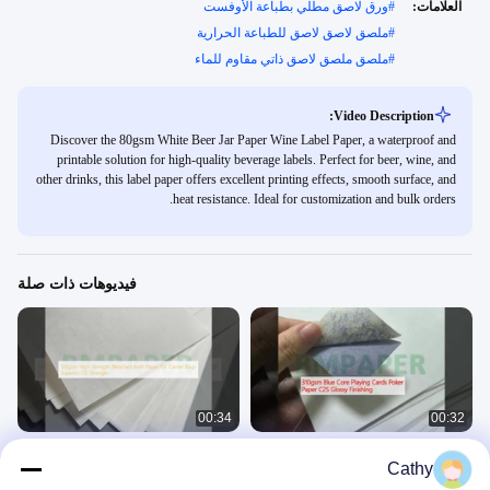
العلامات:
#
ورق لاصق مطلي بطباعة الأوفست
#
ملصق لاصق لاصق للطباعة الحرارية
#
ملصق ملصق لاصق ذاتي مقاوم للماء
Video Description:
Discover the 80gsm White Beer Jar Paper Wine Label Paper, a waterproof and
printable solution for high-quality beverage labels. Perfect for beer, wine, and
other drinks, this label paper offers excellent printing effects, smooth surface, and
heat resistance. Ideal for customization and bulk orders.
فيديوهات ذات صلة
00:34
00:32
310gsm الأزرق القلب بطاقات اللعب
ورق كرافت مبيض ذو قوة عالية يبلغ 120
Cathy
ورق البوكر C2S التشطيب اللامع
غراماً لأكياس الشحن