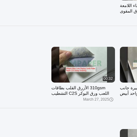
ء اللامعة
00:32
يرة جانب
310gsm الأزرق القلب بطاقات
احد أبيض
اللعب ورق البوكر C2S التشطيب
اللامع
March 27, 2025