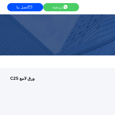
دردشة
اتصل بنا
ورق لامع C2S