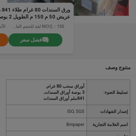
عريض 50 م 150 م الطويل 2 بوصة 3 بوصة
MOQ：150 لفة للحجم العادي، 500 لفة للحجم الخاص
الأ
افضل سعر
منتوج وصف
أوراق سحب 80 غرام
,
تسليط الضوء:
3 بوصة أوراق السندات
,
841ملم أوراق السندات
إصدار الشهادات
ISO, SGS
اسم العلامة التجارية
Bmpaper