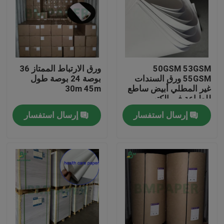
50GSM 53GSM
ورق الارتباط الممتاز 36
55GSM ورق السندات
بوصة 24 بوصة طول
غير المطلي أبيض ساطع
30m 45m
للطباعة في الكتب
المحمولة
إرسال استفسار
إرسال استفسار
منزل
المنتجات
حول بنا