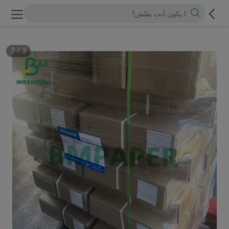
3
/
3