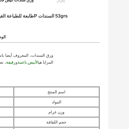
إبراز:
ورق سندات أبيض فارغ grs
53grs السندات P
طابعة للطباعة الغير مقبلة 50mm x 300mm
الو
ورق السندات، المعروف أيضا باس
المزايا هي
الأبيض
,
ناعمة
و
رقيقة
، نص
اسم المنتج
المواد
وزن غرام
حجم اللفافة