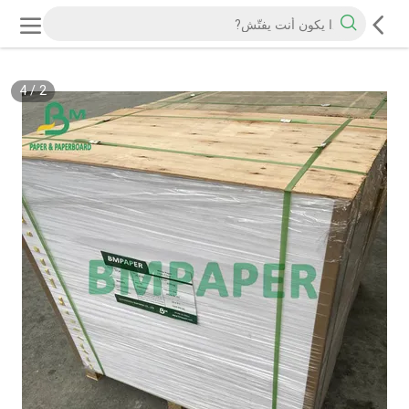
4
/
2