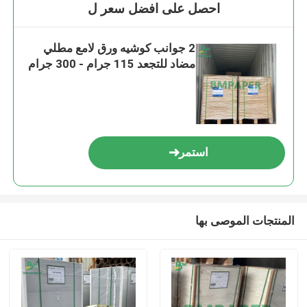
احصل على افضل سعر ل
2 جوانب كوشيه ورق لامع مطلي
مضاد للتجعد 115 جرام - 300 جرام
استمر
المنتجات الموصى بها