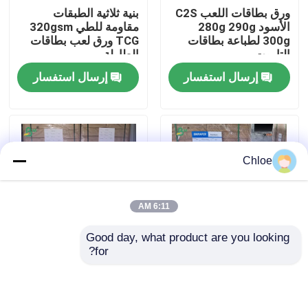
ورق بطاقات اللعب C2S
بنية ثلاثية الطبقات
الأسود 280g 290g
مقاومة للطي 320gsm
جولة في المعمل
300g لطباعة بطاقات
TCG ورق لعب بطاقات
التاروت
الطاولة
إرسال استفسار
إرسال استفسار
ضبط الجودة
اتصل بنا
Chloe
أخبار
6:11 AM
جميع القضايا
Good day, what product are you looking 
for?
280 غرام 290 غرام 300
250 جرام/300 جرام
ورق CAD الراسمة
غرام مقاوم للخدشات
ورق مجلات لامع مطلي
على الوجهين
ورق NCR بدون كربون