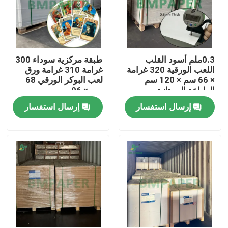
0.3ملم أسود القلب
طبقة مركزية سوداء 300
اللعب الورقية 320 غرامة
غرامة 310 غرامة ورق
× 66 سم × 120 سم
لعب البوكر الورقي 68
الطباعة الممتازة
سم × 96 سم
إرسال استفسار
إرسال استفسار
منزل
المنتجات
حول بنا