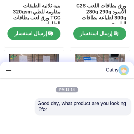
ورق بطاقات اللعب C2S
بنية ثلاثية الطبقات
الأسود 280g 290g
مقاومة للطي 320gsm
جولة في المعمل
300g لطباعة بطاقات
TCG ورق لعب بطاقات
التاروت
الطاولة
إرسال استفسار
إرسال استفسار
ضبط الجودة
اتصل بنا
Cathy
أخبار
11:14 PM
جميع القضايا
Good day, what product are you looking 
for?
280 غرام 290 غرام 300
250 جرام/300 جرام
ورق CAD الراسمة
غرام مقاوم للخدشات
ورق مجلات لامع مطلي
على الوجهين
ورق NCR بدون كربون