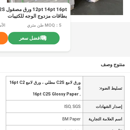
بطاقات مزدوج الوجه للكتيبات
MOQ：5 طن متري
الأ
افضل سعر
منتوج وصف
ورق لامع C2S مطلي ، ورق لامع 16pt C2
تسليط الضوء:
S
16pt C2S Glossy Paper
,
إصدار الشهادات
ISO, SGS
اسم العلامة التجارية
BM Paper