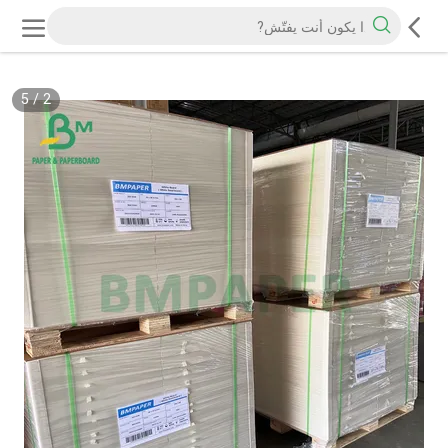
5
/
2