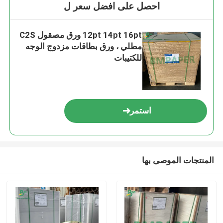
احصل على افضل سعر ل
12pt 14pt 16pt ورق مصقول C2S
مطلي ، ورق بطاقات مزدوج الوجه
للكتيبات
استمر
المنتجات الموصى بها