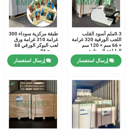
0.3ملم أسود القلب
طبقة مركزية سوداء 300
اللعب الورقية 320 غرامة
غرامة 310 غرامة ورق
× 66 سم × 120 سم
لعب البوكر الورقي 68
الطباعة الممتازة
سم × 96 سم
إرسال استفسار
إرسال استفسار
منزل
المنتجات
حول بنا