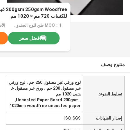
odfree
للكتيبات 720 مم × 1020 مم
MOQ：1 طن للوح الصندوق القابل للطي بحجم عادي ، 10 طن للحجم الخاص
افضل سعر
منتوج وصف
لوح ورقي غير مصقول 250 جم ، لوح ورقي
غير مصقول 200 جم ، ورق غير مصقول خ
تسليط الضوء:
شبي 1020 مم
,
Uncoated Paper Board 200gsm
,
1020mm woodfree uncoated paper
إصدار الشهادات
ISO, SGS