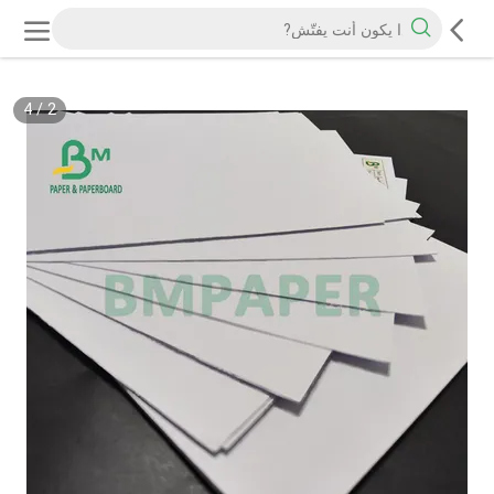
4
/
2