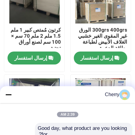
جولة في المعمل
300grs 400grs الورق
كرتون مُمتص كبير 1 ملم
غير المقوى الغير خشبي
1.5 ملم 2 ملم 70 سم ×
ضبط الجودة
الغلاف الأبيض لطباعة
100 سم لصنع أوراق
بطاقة الدعوة
تحتية
اتصل بنا
إرسال استفسار
إرسال استفسار
أخبار
جميع القضايا
Cherry
ورق CAD الراسمة
2:39 AM
Good day, what product are you looking 
ورق NCR بدون كربون
for?