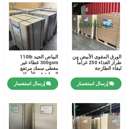
الورق المقوى الأبيض من
البياض الجيد 110lb
طراز الغذاء 250 غراماً
300gsm غطاء غير
لبقاء الطازجة
مغطى سمك مرتفع
الورقية في الأوراق
إرسال استفسار
إرسال استفسار
منزل
المنتجات
حول بنا