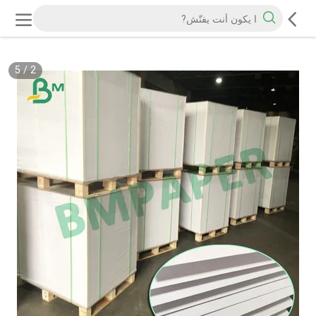
5
/
2