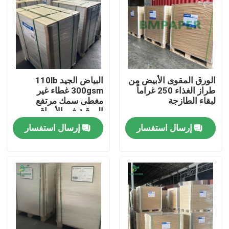
الورق المقوى الأبيض من
البياض الجيد 110lb
طراز الغذاء 250 غراماً
300gsm غطاء غير
لبقاء الطازجة
مغطى سمك مرتفع
الورقية في الأوراق
إرسال استفسار
إرسال استفسار
منزل
المنتجات
حول بنا