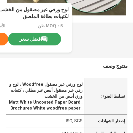
لوح ورقي غير مصقول من الخشب ا
لكتيبات بطاقة الملصق
MOQ：5 طن
الأ
افضل سعر
منتوج وصف
لوح ورقي غير مصقول Woodfree ، لوح و
رقي غير مصقول أبيض غير مطلي ، كتيبات
تسليط الضوء:
ورق أبيض من الخشب
Matt White Uncoated Paper Board
,
Brochures White woodfree paper
,
إصدار الشهادات
ISO, SGS