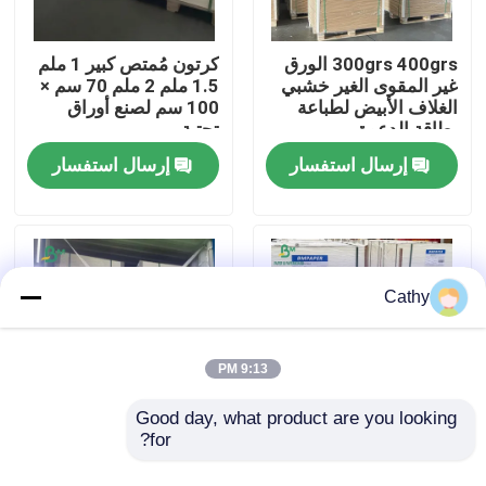
جولة في المعمل
300grs 400grs الورق
كرتون مُمتص كبير 1 ملم
غير المقوى الغير خشبي
1.5 ملم 2 ملم 70 سم ×
الغلاف الأبيض لطباعة
100 سم لصنع أوراق
بطاقة الدعوة
تحتية
ضبط الجودة
إرسال استفسار
إرسال استفسار
اتصل بنا
أخبار
Cathy
جميع القضايا
9:13 PM
ورق CAD الراسمة
Good day, what product are you looking 
for?
60pt 80pt كلتا الجانبين
20PT 40PT 60PT لوح
غير مغلفة الخشب
بيرة مات الورق الممتص
ورق NCR بدون كربون