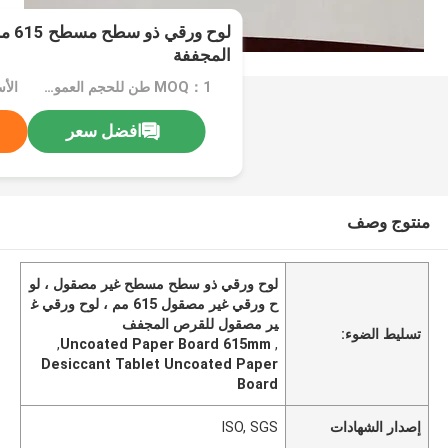
المجففة
MOQ：1 طن للحجم العمومي أو 10 طن للحجم الخاص
الأ
افضل سعر
منتوج وصف
لوح ورقي ذو سطح مسطح غير مصقول ، لو
ح ورقي غير مصقول 615 مم ، لوح ورقي غ
ير مصقول للقرص المجفف
تسليط الضوء:
,
Uncoated Paper Board 615mm
,
Desiccant Tablet Uncoated Paper
Board
إصدار الشهادات
ISO, SGS