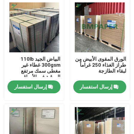
الورق المقوى الأبيض من
البياض الجيد 110lb
طراز الغذاء 250 غراماً
300gsm غطاء غير
لبقاء الطازجة
مغطى سمك مرتفع
الورقية في الأوراق
إرسال استفسار
إرسال استفسار
منزل
المنتجات
حول بنا