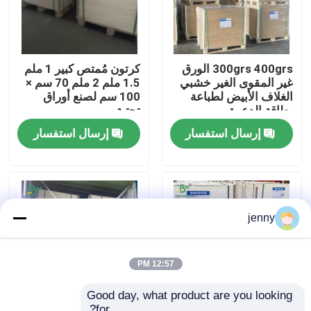
جولة في المعمل
300grs 400grs الورق
كرتون مُمتص كبير 1 ملم
غير المقوى الغير خشبي
1.5 ملم 2 ملم 70 سم ×
ضبط الجودة
الغلاف الأبيض لطباعة
100 سم لصنع أوراق
بطاقة الدعوة
تحتية
اتصل بنا
إرسال استفسار
إرسال استفسار
أخبار
جميع القضايا
jenny
ورق CAD الراسمة
12:57 PM
Good day, what product are you looking 
ورق NCR بدون كربون
for?