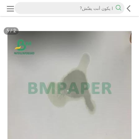
5
/
2