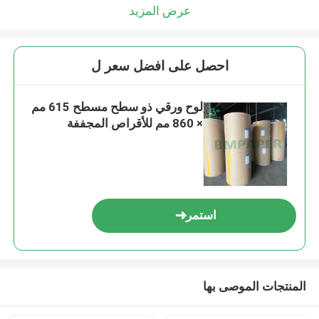
عرض المزيد
احصل على افضل سعر ل
لوح ورقي ذو سطح مسطح 615 مم
× 860 مم للأقراص المجففة
استمر
المنتجات الموصى بها