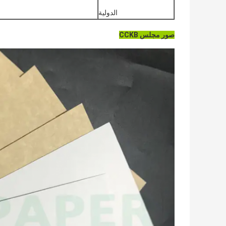
الدولية
صور مجلس CCKB