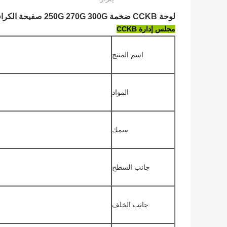
لوحة CCKB ضخمة 250G 270G 300G صفيحة الكرافت العليا
مجلس إدارة CCKB
اسم المنتج
المواد
سمك
جانب السطح
جانب الخلف