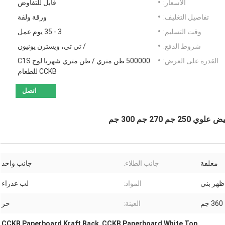
الأسعار:
قابل للتفاوض
تفاصيل التغليف:
ورقة ولفة
وقت التسليم:
3 - 35 يوم عمل
شروط الدفع:
/ تي تي، ويسترن يونيون
القدرة على العرض:
500000 طن متري / طن متري شهريا لوح C1S
CCKB للطعام
اتصل
مغلفة
جانب الطلاء:
جانب واحد
هر بني
المواد:
لب عذراء
العينة:
حر
CCKB Paperboard Kraft Back
,
CCKB Paperboard White Top