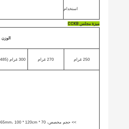
استخدام
ميزة مجلس CCKB
الوزن
250 غرام
270 غرام
300 غرام (485 أم)
>> حجم مخصص، 70 * 100cm، 72 * 112cm، 594 ** 841mm، 635 * 965mm، 100 * 120cm، الخ