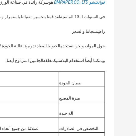
قوانغتشو BMPAPER CO، LTD
هو
شركة رائدة في صناعة الورق وال
في السنوات الـ13 الماضية
لقد قمنا بتحسين تقنياتنا باستمرار و
راضٍ
منتجاتنا والسعر
حول المواد، ونحن نستخدم
الخيوط المعاد تدويرها عالية الجودة ل
ويمكننا أيضاً استخدام البلاستيك
مغلفة
الجانبين المزدوج أيضا.
ضمان الجودة
ميزة المصنع
آلة جيدة
التخصص في الصادرات
عملائنا من جميع أنحاء