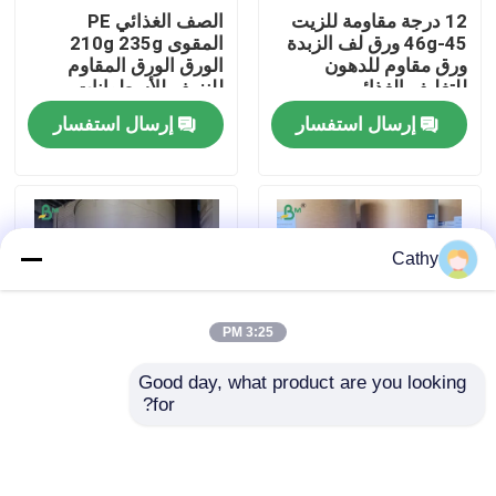
12 درجة مقاومة للزيت
الصف الغذائي PE
45-46g ورق لف الزبدة
المقوى 210g 235g
جولة في المعمل
ورق مقاوم للدهون
الورق الورق المقاوم
للتغليف الغذائي
للنزيف للأسطوانات
الحارة
إرسال استفسار
إرسال استفسار
ضبط الجودة
اتصل بنا
Cathy
أخبار
3:25 PM
جميع القضايا
Good day, what product are you looking 
for?
210 غرام + 18 غرام
210 غرام من الورق
ورق CAD الراسمة
بطاقة بي اي مطلية غير
المقوى PE مناسبة
تسربية
لحاويات الحساء الدهني
لتعبئة الأطعمة الساخنة
ورق NCR بدون كربون