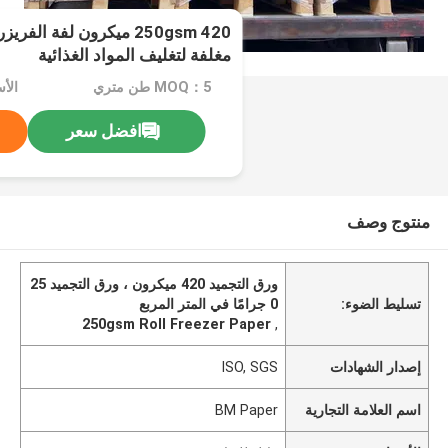
250gsm 420 ميكرون لفة ال
مغلفة لتغليف المواد الغذائية
MOQ：5 طن متري
الأ
افضل سعر
منتوج وصف
ورق التجميد 420 ميكرون ، ورق التجميد 25
تسليط الضوء:
0 جرامًا في المتر المربع
250gsm Roll Freezer Paper
,
إصدار الشهادات
ISO, SGS
اسم العلامة التجارية
BM Paper