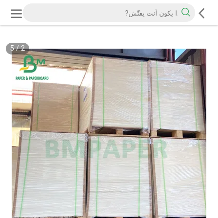
5
/
2