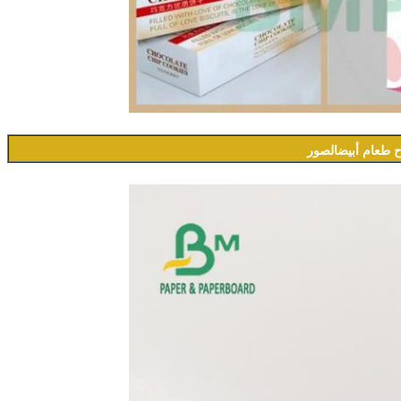
ح طعام أبيض
الصور