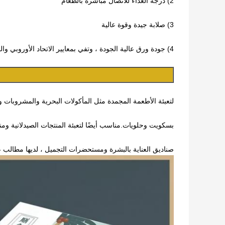
2) درجة الغذاء للاتصال مباشرة بالطعام
3) صلابة جيدة وقوة عالية
4) جودة ورق عالية الجودة ، وتفي بمعايير الاتحاد الأوروبي والولايات المتحدة الأمريكية
لتعبئة الأطعمة المجمدة مثل المأكولات البحرية والمشروبات و
بسكويت وحلويات.مناسب أيضًا لتعبئة المنتجات الصيدلانية ومن
صناديق العناية بالبشرة ومستحضرات التجميل ، لديها مطالب ع