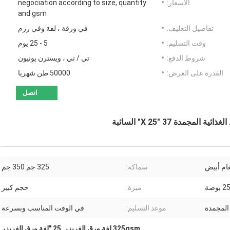
الأسعار:
negociation according to size, quantity
and gsm
تفاصيل التغليف:
في ورقة ، لفة وفي رزم
وقت التسليم:
5 - 25 يوم
شروط الدفع:
تي / تي ، ويسترن يونيون
القدرة على العرض:
50000 طن شهريا
اتصل
ام أبيض
سماكة:
325 جم 350 جم
ميزة:
حجم كبير
 المجمدة
موعد التسليم:
في الوقت المناسب وبسرعة
325gsm لفة ورق الفريزر
,
25 "لفة ورق الفريزر