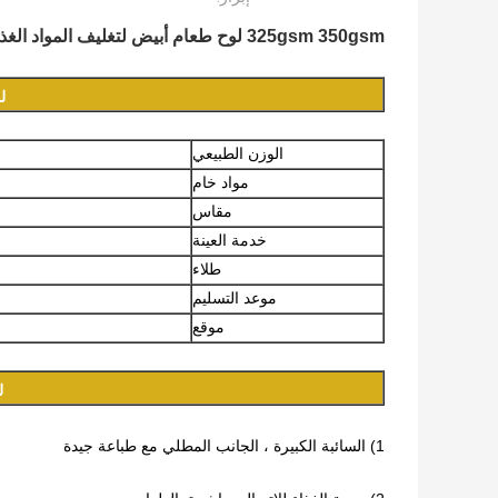
325gsm 350gsm لوح طعام أبيض لتغليف المواد الغذائية المجمدة 37 × 25 بوصة السائبة
ل
الوزن الطبيعي
مواد خام
مقاس
خدمة العينة
طلاء
موعد التسليم
موقع
ل
1) السائبة الكبيرة ، الجانب المطلي مع طباعة جيدة