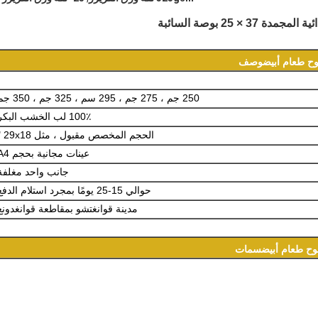
وح طعام أبيض
وصف
250 جم ، 275 جم ، 295 سم ، 325 جم ، 350 جم
100٪ لب الخشب البكر
الحجم المخصص مقبول ، مثل 29x18 "
عينات مجانية بحجم A4
جانب واحد مغلفة
حوالي 15-25 يومًا بمجرد استلام الدفع
مدينة قوانغتشو بمقاطعة قوانغدونغ
وح طعام أبيض
سمات