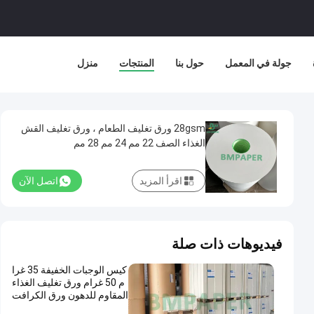
جولة في المعمل
حول بنا
المنتجات
منزل
28gsm ورق تغليف الطعام ، ورق تغليف القش
الغذاء الصف 22 مم 24 مم 28 مم
اقرأ المزيد
اتصل الآن
فيديوهات ذات صلة
كيس الوجبات الخفيفة 35 غرا
م 50 غرام ورق تغليف الغذاء
المقاوم للدهون ورق الكرافت