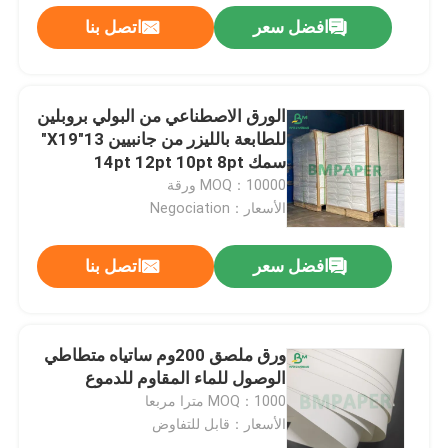
افضل سعر
اتصل بنا
الورق الاصطناعي من البولي بروبلين
للطابعة بالليزر من جانبيين 13"X19"
سمك 14pt 12pt 10pt 8pt
MOQ：10000 ورقة
الأسعار：Negociation
افضل سعر
اتصل بنا
منزل
ورق ملصق 200وم ساتياه متطاطي
الوصول للماء المقاوم للدموع
المنتجات
MOQ：1000 مترا مربعا
الأسعار：قابل للتفاوض
حول بنا