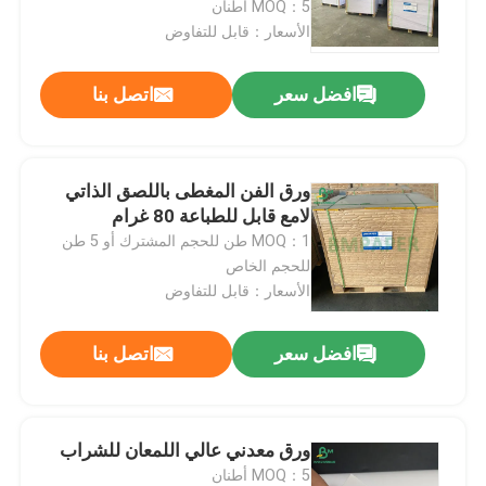
MOQ：5 أطنان
الأسعار：قابل للتفاوض
لفة ورق وايت بوند
افضل سعر
اتصل بنا
ورق CAD الراسمة
ورق الفن المغطى باللصق الذاتي
ورق أوفست غير مصقول
لامع قابل للطباعة 80 غرام
MOQ：1 طن للحجم المشترك أو 5 طن
ورق الكوب الورقي
للحجم الخاص
الأسعار：قابل للتفاوض
ورق غير مصقول Woodfree
افضل سعر
اتصل بنا
ورق علب الطعام
ورق معدني عالي اللمعان للشراب
ورق حريري لامع
MOQ：5 أطنان