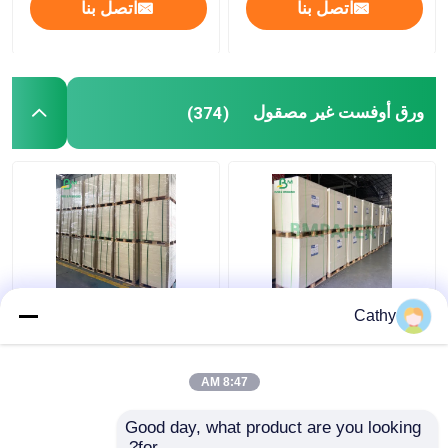
اتصل بنا
اتصل بنا
ورق أوفست غير مصقول
(374)
لوح ورقي غير مصقول من
لوح أبيض بيرمات ، ورق
Cathy
الخشب الأبيض غير لامع
كوستر ماص للماء 0.7 مم
لكتيبات بطاقة الملصق
1.2 مم 1.5 مم
8:47 AM
افضل سعر
افضل سعر
Good day, what product are you looking 
for?