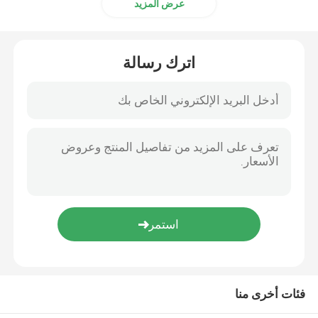
عرض المزيد
صفائح الكرتون المضلع
اترك رسالة
ورق لاصق
ورق الكرافت MG
بريستول الورق المقوى
لفة ورق الصحف
فئات أخرى منا