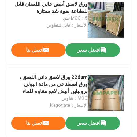
ورق لاصق أبيض عالي اللمعان قابل
للطباعة بقوة شد ممتازة
MOQ：5 طن
الأسعار：قابل للتفاوض
افضل سعر
اتصل بنا
226um ورق لاصق ذاتي اللصق ،
ورق اصطناعي من مادة البولي
بروبيلين أبيض لامع مقاوم للماء
MOQ：تفاوض
الأسعار：Negotiate
افضل سعر
اتصل بنا