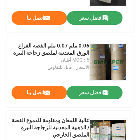
افضل سعر
اتصل بنا
جولة في المعمل
ضبط الجودة
0.06 ملم 0.07 ملم الفضة الفراغ
الورق المعدنية لملصق زجاجة البيرة
اتصل بنا
MOQ：5 أطنان
الأسعار：قابل للتفاوض
أخبار
افضل سعر
اتصل بنا
جميع القضايا
ورق NCR بدون كربون
عالية اللمعان ومقاومة للدموع الفضة
/ الذهبية المعدنية للزجاجة البيرة
الملصق الخارجي
لفة ورق حراري