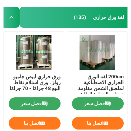
لفة ورق حراري
(135)
200um لفة الورق
ورق حراري أبيض جامبو
الحراري الاصطناعية
رولز ، ورق استلام نقاط
لملصق الشحن مقاومة
البيع 48 جرامًا - 70 جرامًا
درجات الحرارة العالية
افضل سعر
افضل سعر
اتصل بنا
اتصل بنا