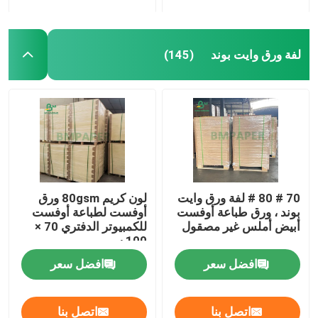
لفة ورق وايت بوند
(145)
70 # 80 # لفة ورق وايت
لون كريم 80gsm ورق
بوند ، ورق طباعة أوفست
أوفست لطباعة أوفست
أبيض أملس غير مصقول
للكمبيوتر الدفتري 70 ×
100 سم
افضل سعر
افضل سعر
اتصل بنا
اتصل بنا