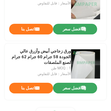
الأسعار：قابل للتفاوض
الورق المقوى SBS
مجلس مزدوج مطلي
افضل سعر
اتصل بنا
مجلس تجليد الكتاب
ورق زجاجي أبيض وأزرق عالي
الجودة 58 جرام 60 جرام 62 جرام
ورق لامع C2S
لصنع الملصقات
MOQ：1 طن
الأسعار：قابل للتفاوض
كيس ورق الكرافت
افضل سعر
اتصل بنا
لوح كرافت لاينر
ورق تغليف المواد الغذائية