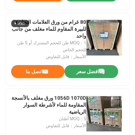
80 غرام من ورق العلامات التجارية
للبيرة المقاوم للماء مغلف من جانب
واحد
MOQ：1 طن للحجم المشترك أو 5 طن
للحجم الخاص
الأسعار：قابل للتفاوض
افضل سعر
اتصل بنا
1056D 1070D ورق مغلف بالأنسجة
المقاومة للماء لأشرطة السوار
الرياضية
MOQ：5 أطنان
الأسعار：قابل للتفاوض