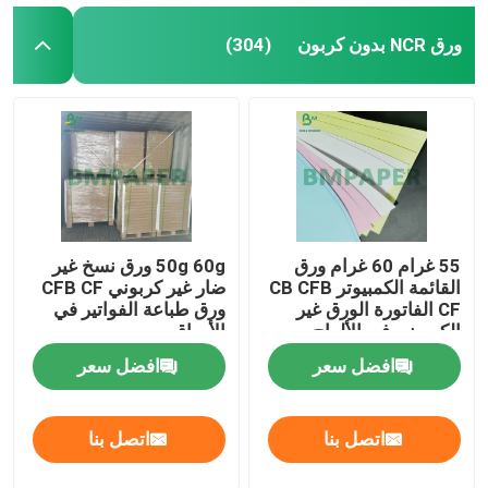
ورق NCR بدون كربون
(304)
55 غرام 60 غرام ورق
50g 60g ورق نسخ غير
القائمة الكمبيوتر CB CFB
ضار غير كربوني CFB CF
CF الفاتورة الورق غير
ورق طباعة الفواتير في
الكربوني في الألواح
الأوراق
افضل سعر
افضل سعر
اتصل بنا
اتصل بنا