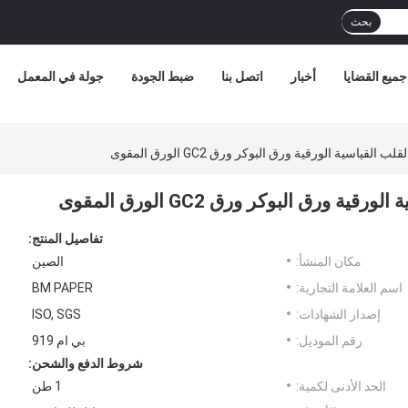
بحث
جميع القضايا
أخبار
اتصل بنا
ضبط الجودة
جولة في المعمل
تفاصيل المنتج:
مكان المنشأ:
الصين
اسم العلامة التجارية:
BM PAPER
إصدار الشهادات:
ISO, SGS
رقم الموديل:
بي ام 919
شروط الدفع والشحن:
الحد الأدنى لكمية:
1 طن