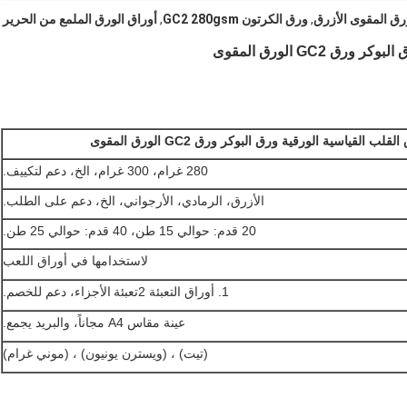
رق المقوى الأزرق
,
ورق الكرتون GC2 280gsm
,
أوراق الورق الملمع من الحرير
280 غرام، 300 غرام، الخ، دعم لتكييف.
الأزرق، الرمادي، الأرجواني، الخ، دعم على الطلب.
20 قدم: حوالي 15 طن، 40 قدم: حوالي 25 طن.
لاستخدامها في أوراق اللعب
1. أوراق التعبئة 2
تعبئة الأجزاء
، دعم للخصم.
عينة مقاس A4 مجاناً، والبريد يجمع.
(تيت) ، (ويسترن يونيون) ، (موني غرام)