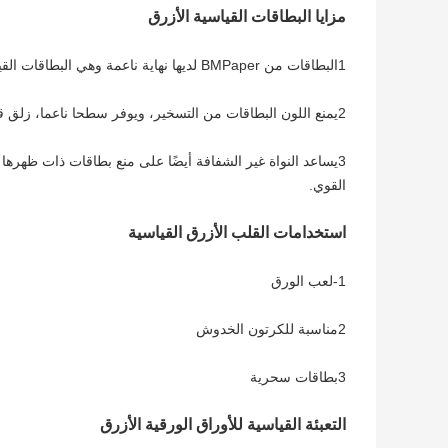
مزايا البطاقات القياسية الأزرق
1البطاقات من BMPaper لديها نهاية ناعمة وهي البطاقات القياسية في السوق.
2يمنع اللون البطاقات من التسخير، ويوفر سطحا ناعما، زلق قليلا للمساعدة في خلط والتعامل.
3يساعد النواة غير الشفافة أيضًا على منع بطاقات ذات ظهرها 
القوي.
استخدامات القلب الأزرق القياسية
1-لعب الورق
2مناسبة للكرتون الخدوش
3بطاقات سحرية
التعبئة القياسية للأوراق الورقية الأزرق