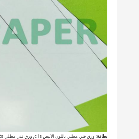
,
بطاقة:
ورق فني مطلي باللون الأبيض c1s
ورق فني مطلي c2s مخصص