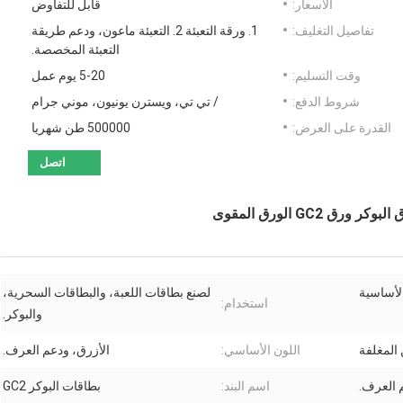
الأسعار:
قابل للتفاوض
تفاصيل التغليف:
1. ورقة التعبئة 2. التعبئة ماعون، ودعم طريقة
التعبئة المخصصة.
وقت التسليم:
5-20 يوم عمل
شروط الدفع:
/ تي تي، ويسترن يونيون، موني جرام
القدرة على العرض:
500000 طن شهريا
اتصل
الأساسية
لصنع بطاقات اللعبة، والبطاقات السحرية،
استخدام:
والبوكر.
 المغلفة
اللون الأساسي:
الأزرق، ودعم العرف.
اسم البند:
بطاقات البوكر GC2