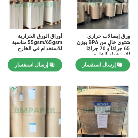
ورق إيصالات حراري
أوراق الورق الحرارية
شتوي خالٍ من BPA بوزن
55gsm/65gsm مناسبة
65 جرامًا و 70 جرامًا
للاستخدام في الخارج
للاستخدام الخارجي،
مقاس 800 مم و 900 مم
إرسال استفسار
إرسال استفسار
منزل
المنتجات
حول بنا