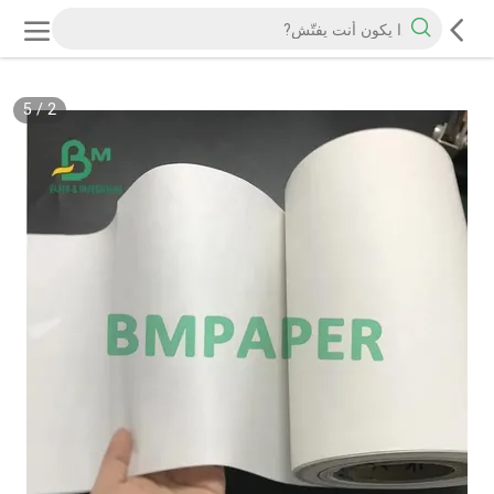
5
/
2