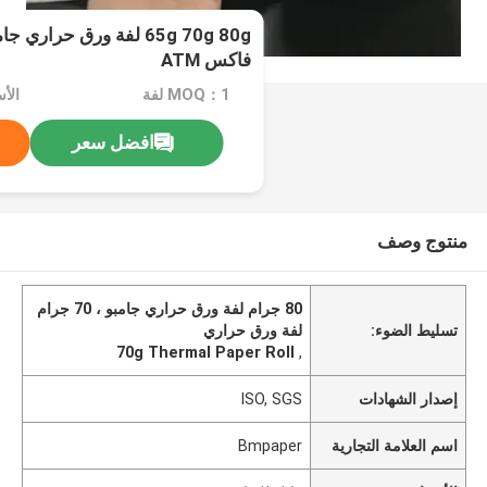
65g 70g 80g لفة ورق حر
فاكس ATM
MOQ：1 لفة
الأ
افضل سعر
منتوج وصف
80 جرام لفة ورق حراري جامبو ، 70 جرام
تسليط الضوء:
لفة ورق حراري
70g Thermal Paper Roll
,
إصدار الشهادات
ISO, SGS
اسم العلامة التجارية
Bmpaper