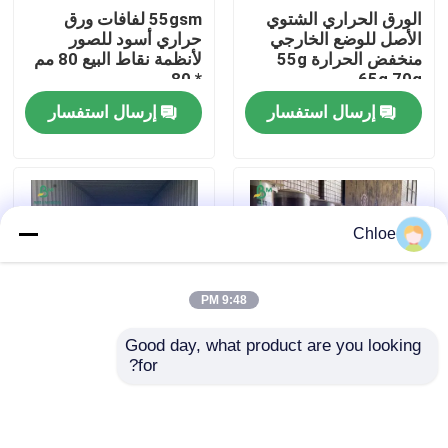
الورق الحراري الشتوي
55gsm لفافات ورق
الأصل للوضع الخارجي
حراري أسود للصور
جولة في المعمل
منخفض الحرارة 55g
لأنظمة نقاط البيع 80 مم
65g 70g
* 80 مم
إرسال استفسار
إرسال استفسار
ضبط الجودة
اتصل بنا
Chloe
أخبار
9:48 PM
جميع القضايا
Good day, what product are you looking 
for?
الورق الأبيض 70 غراماً
لفة ورق حراري سوداء
ورق CAD الراسمة
من الورق الكبير
للصور الجامبو 48 جرامًا
للمتر المربع، 50 جرامًا
للمتر المربع، 60 جرامًا
ورق NCR بدون كربون