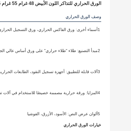
الورق الحراري للتذاكر اللون الأبيض 48 غرام 55 غرام 65 غرام 70 غرام
وصف الورق الحراري
1أسماء أخرى: ورق الفاكس الحراري، ورق التسجيل الحراري
2مبدأ التصنيع: طلاء "طلاء حراري" على ورق أساس عالي الجودة
3آلات قابلة للتطبيق: أجهزة تسجيل النقود، الطابعات الحرارية وأجهزة الفاكس الحرارية
4المزايا: ورقة حرارية مصممة خصيصًا للاستخدام في آلات تسجيل النقد ، والتي لا تستهلك الحبر أو التونر
5ألوان عرض النص: الأسود، الأزرق، الفوشيا
خيارات الورق الحراري