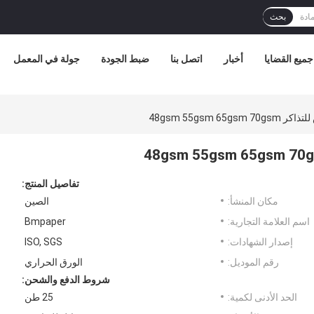
بحث
جميع القضايا
أخبار
اتصل بنا
ضبط الجودة
جولة في المعمل
48gsm 55gsm 
تفاصيل المنتج:
مكان المنشأ:
الصين
اسم العلامة التجارية:
Bmpaper
إصدار الشهادات:
ISO, SGS
رقم الموديل:
الورق الحراري
شروط الدفع والشحن:
الحد الأدنى لكمية:
25 طن