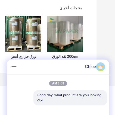
منتجات أخرى
200um لفة الورق
ورق حراري أبيض
الحراري الاصطناعية
جامبو رولز ، ورق
Chloe
لملصق الشحن
استلام نقاط البيع 48
مقاومة درجات
جرامًا - 70 جرامًا
الحرارة العالية
3:08 AM
Good day, what product are you looking 
for?
ترك رسالة