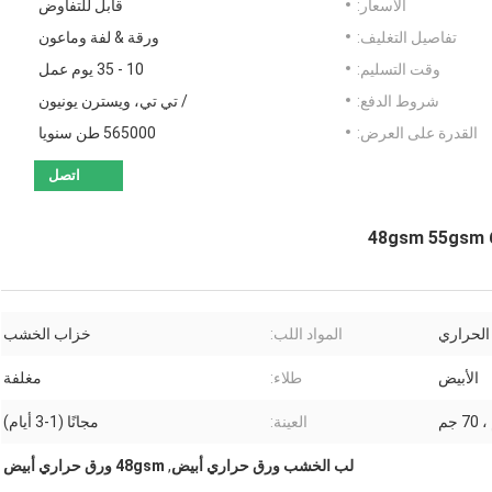
الأسعار:
قابل للتفاوض
تفاصيل التغليف:
ورقة & لفة وماعون
وقت التسليم:
10 - 35 يوم عمل
شروط الدفع:
/ تي تي، ويسترن يونيون
القدرة على العرض:
565000 طن سنويا
اتصل
الحراري
المواد اللب:
خزاب الخشب
الأبيض
طلاء:
مغلفة
العينة:
مجانًا (1-3 أيام)
لب الخشب ورق حراري أبيض
,
48gsm ورق حراري أبيض