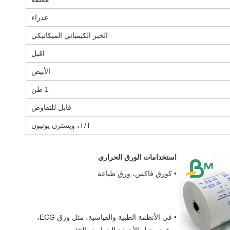
عذراء
الخبز الكيميائي الميكانيكي
اقبل
الأبيض
1 طن
قابل للتفاوض
T/T، ويسترن يونيون
استخدامات الورق الحراري
• كورق فاكس، ورق طباعة
• في الأنظمة الطبية والقياسية، مثل ورق ECG، 