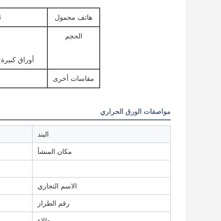
هاتف محمول
48غ، 55
الحجم
أوراق كبيرة: /405mm/565mm/640mm/690mm/795mm/844mm/875mm
مقاسات أخرى
مواصفات الورق الحراري
البند
مكان المنشأ
الاسم التجاري
رقم الطراز
طلاء