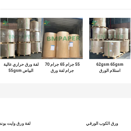
62gsm 65gsm
55 جرام 65 جرام 70
لفة ورق حراري عالية
استلام الورق
جرام لفة ورق
البياض 55gsm
الحراري لفة مقاومة
حراري أبيض خالية
58gsm لطباعة
درجات الحرارة
من مادة BPA غير
أجهزة الصراف الآلي
العالية لتذكرة
المطلية للتسجيل
اليانصيب
ورق الكوب الورقي
لفة ورق وايت بوند