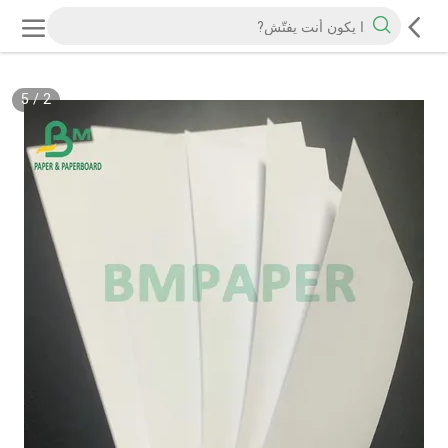
5
/
2