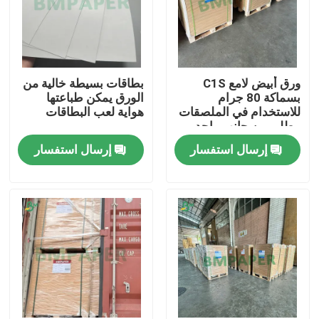
ورق أبيض لامع C1S
بطاقات بسيطة خالية من
بسماكة 80 جرام
الورق يمكن طباعتها
للاستخدام في الملصقات
هواية لعب البطاقات
مطلي من جانب واحد
إرسال استفسار
إرسال استفسار
منزل
المنتجات
حول بنا