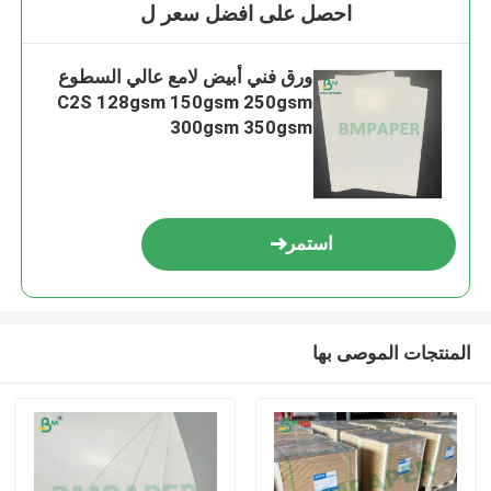
احصل على افضل سعر ل
ورق فني أبيض لامع عالي السطوع
C2S 128gsm 150gsm 250gsm
300gsm 350gsm
استمر
المنتجات الموصى بها