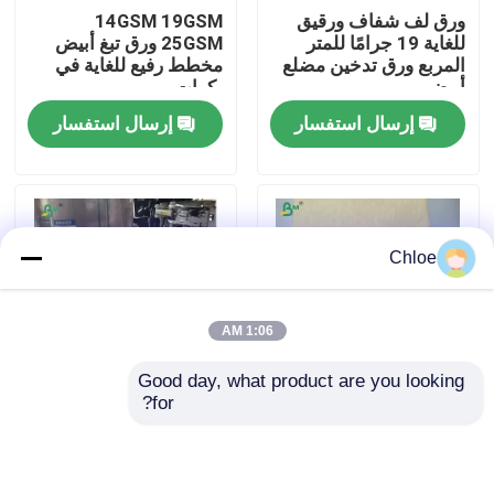
ورق لف شفاف ورقيق
14GSM 19GSM
للغاية 19 جرامًا للمتر
25GSM ورق تبغ أبيض
جولة في المعمل
المربع ورق تدخين مضلع
مخطط رفيع للغاية في
أبيض
بكرات
إرسال استفسار
إرسال استفسار
ضبط الجودة
اتصل بنا
Chloe
أخبار
1:06 AM
جميع القضايا
Good day, what product are you looking 
for?
ورق التبغ بطيء الحرق
ورق الكعك الممتاز
ورق CAD الراسمة
14 غرام للفاتورة ورق
المقاوم للدهون غير
التبغ الطبيعي
السام 38 غرام 40 غرام
للمخبز
ورق NCR بدون كربون