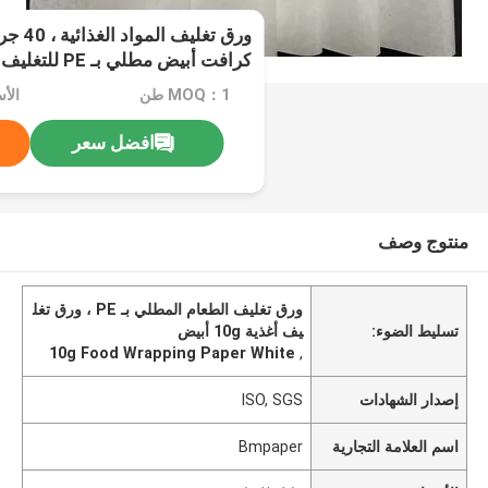
كرافت أبيض مطلي بـ PE للتغليف
MOQ：1 طن
الأ
افضل سعر
منتوج وصف
ورق تغليف الطعام المطلي بـ PE ، ورق تغل
تسليط الضوء:
يف أغذية 10g أبيض
10g Food Wrapping Paper White
,
إصدار الشهادات
ISO, SGS
اسم العلامة التجارية
Bmpaper