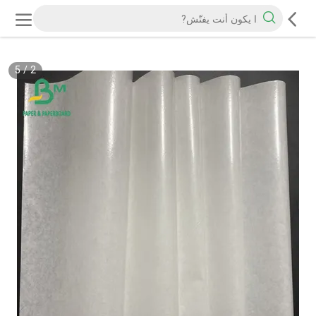
5
/
2