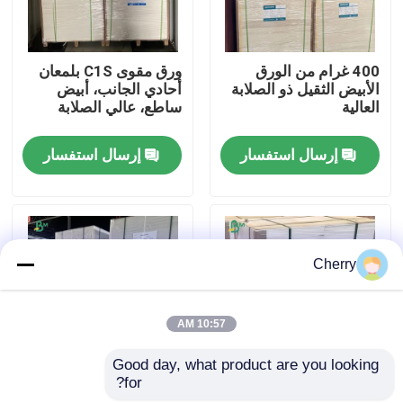
جولة في المعمل
400 غرام من الورق
ورق مقوى C1S بلمعان
الأبيض الثقيل ذو الصلابة
أحادي الجانب، أبيض
العالية
ساطع، عالي الصلابة
ضبط الجودة
إرسال استفسار
إرسال استفسار
اتصل بنا
أخبار
Cherry
جميع القضايا
10:57 AM
ورق CAD الراسمة
Good day, what product are you looking 
for?
12×18 بوصة لوحة دعم
280 غرام بطاقة بطاقة
ورق NCR بدون كربون