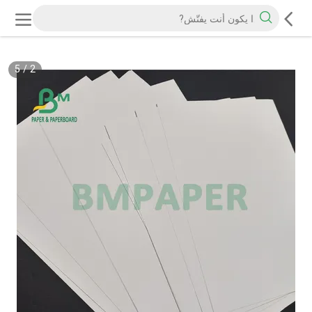
5
/
2