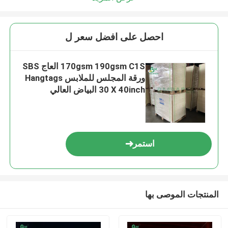
احصل على افضل سعر ل
170gsm 190gsm C1S العاج SBS
ورقة المجلس للملابس Hangtags
30 X 40inch البياض العالي
استمر
المنتجات الموصى بها