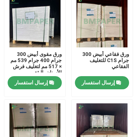
ورق فقاعي أبيض 300
ورق مقوى أبيض 300
جرام C1S للتغليف
جرام 400 جرام 539 مم
الفقاعي
× 517 مم لتغليف فرش
الأسنان بالبثق
إرسال استفسار
إرسال استفسار
منزل
المنتجات
حول بنا