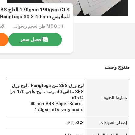
للملابس Hangtags 30 X 40inch البياض العالي
MOQ：1 طن لحجم ريجوالر 10 طن للحجم الخاص
افضل سعر
منتوج وصف
لوح ورق SBS من Hangtags ، لوح ورق
SBS مقاس 40 بوصة ، لوح عاجي 170 جرا
تسليط الضوء:
مًا c1s
,
40inch SBS Paper Board
,
170gsm c1s ivory board
إصدار الشهادات
ISO, SGS