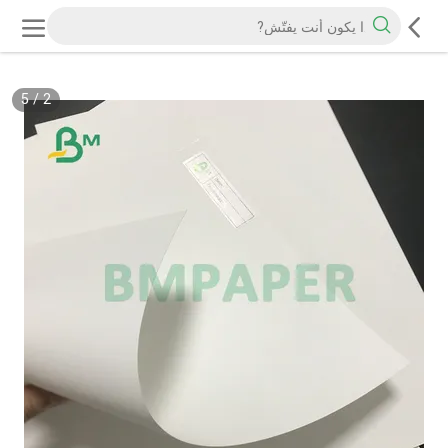
5
/
2