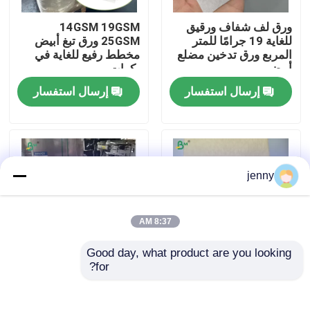
ورق لف شفاف ورقيق
14GSM 19GSM
جولة في المعمل
للغاية 19 جرامًا للمتر
25GSM ورق تبغ أبيض
المربع ورق تدخين مضلع
مخطط رفيع للغاية في
أبيض
بكرات
ضبط الجودة
إرسال استفسار
إرسال استفسار
اتصل بنا
أخبار
jenny
جميع القضايا
8:37 AM
Good day, what product are you looking 
ورق CAD الراسمة
for?
ورق التبغ بطيء الحرق
ورق الكعك الممتاز
14 غرام للفاتورة ورق
المقاوم للدهون غير
التبغ الطبيعي
السام 38 غرام 40 غرام
ورق NCR بدون كربون