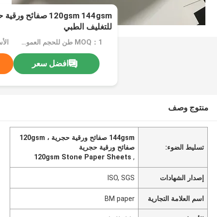
120gsm 144gsm صفائح
للتغليف الطبي
MOQ：1 طن للحجم العمومي أو 10 طن للحجم الخاص
الأ
افضل سعر
منتوج وصف
144gsm صفائح ورقية حجرية ، 120gsm
تسليط الضوء:
صفائح ورقية حجرية
120gsm Stone Paper Sheets
,
إصدار الشهادات
ISO, SGS
اسم العلامة التجارية
BM paper