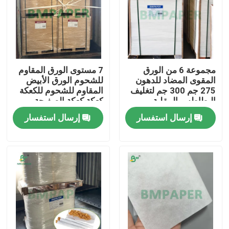
مجموعة 6 من الورق
7 مستوى الورق المقاوم
المقوى المضاد للدهون
للشحوم الورق الأبيض
275 جم 300 جم لتغليف
المقاوم للشحوم للكعكة
البطاطس المقلية
كعكة كعكة الصفيحة
إرسال استفسار
إرسال استفسار
منزل
المنتجات
حول بنا