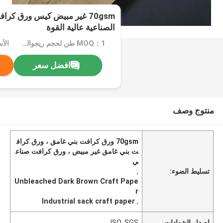
70gsm غير مبيض كيس ورق كر
الصناعية عالية القوة
MOQ：1 طن لحجم ريجوالر 10 طن للحجم الخاص
افضل سعر
منتوج وصف
70gsm ورق كرافت بني غامق ، ورق كراف
ت بني غامق غير مبيض ، ورق كرافت صناع
ي
تسليط الضوء:
,
Unbleached Dark Brown Craft Pape
r
Industrial sack craft paper
,
إصدار الشهادات
ISO, SGS