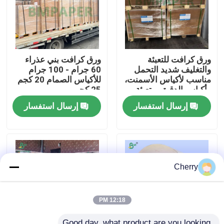
جولة في المعمل
ورق كرافت للتعبئة
ورق كرافت بني عذراء
ضبط الجودة
والتغليف شديد التحمل
60 جرام - 100 جرام
مناسب لأكياس الأسمنت،
للأكياس الصمام 20 كجم
وأكياس الدقيق، وتعبئة
25 كجم
اتصل بنا
المواد الكيميائية
إرسال استفسار
إرسال استفسار
أخبار
جميع القضايا
Cherry
ورق CAD الراسمة
12:18 PM
ورق NCR بدون كربون
Good day, what product are you looking 