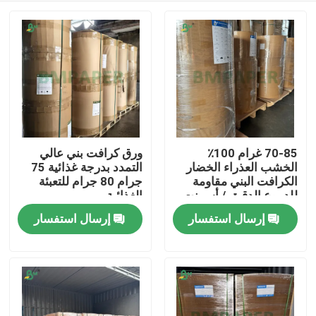
70-85 غرام 100٪
ورق كرافت بني عالي
الخشب العذراء الخضار
التمدد بدرجة غذائية 75
الكرافت البني مقاومة
جرام 80 جرام للتعبئة
للدموع الدقيق / أسمنت
الغذائية
ورق التعبئة والتغليف
إرسال استفسار
إرسال استفسار
منزل
المنتجات
حول بنا