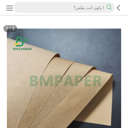
5
/
2