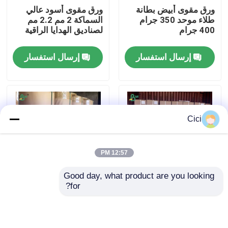
ورق مقوى أبيض بطانة
ورق مقوى أسود عالي
طلاء موحد 350 جرام
السماكة 2 مم 2.2 مم
جولة في المعمل
400 جرام
لصناديق الهدايا الراقية
إرسال استفسار
إرسال استفسار
ضبط الجودة
اتصل بنا
Cici
أخبار
12:57 PM
جميع القضايا
Good day, what product are you looking 
for?
20lb 2 بوصة 3 بوصة
لفائف ورق كرافت بني
ورق CAD الراسمة
القلب حجم CAD مخطط
60-90 جرام لتعبئة
ورق 610mm * 46m
أكياس الحبوب
ورق NCR بدون كربون