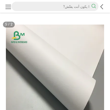
5
/
2