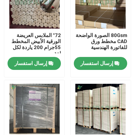
80Gsm الصورة الواضحة
72" الملابس العريضة
CAD مخطط ورق
الورقية الأبيض المخطط
للفاتورة الهندسية
55جرام 200 ياردة لكل
لفة
إرسال استفسار
إرسال استفسار
منزل
المنتجات
حول بنا