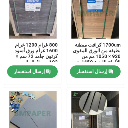
1700um كرافت مبطنة
800 غرام 1200 غرام
بطبقة من الورق المقوى
1600 غرام ورق أسود
920 × 1050 مم من
كرتون جامد 72 سم ×
الألواح الليفية 1650 جم
102 سم لإطار الصور
إرسال استفسار
إرسال استفسار
منزل
المنتجات
حول بنا