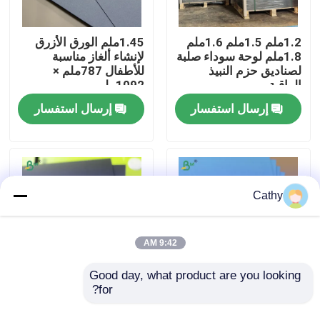
جولة في المعمل
1.2ملم 1.5ملم 1.6ملم
1.45ملم الورق الأزرق
1.8ملم لوحة سوداء صلبة
لإنشاء ألغاز مناسبة
لصناديق حزم النبيذ
للأطفال 787ملم ×
الراقية
1092ملم
ضبط الجودة
إرسال استفسار
إرسال استفسار
اتصل بنا
أخبار
Cathy
جميع القضايا
9:42 AM
ورق CAD الراسمة
Good day, what product are you looking 
for?
كرتون الألوان الزرقاء
1.5 ملم لوح أسود للكتب
الكاملة القوية 1.45mm
لتجليد الأغلفة أسود
ورق NCR بدون كربون