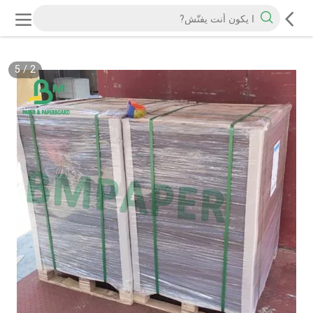
5
/
2