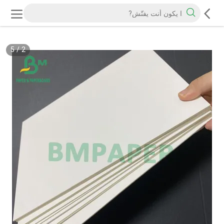
5
/
2