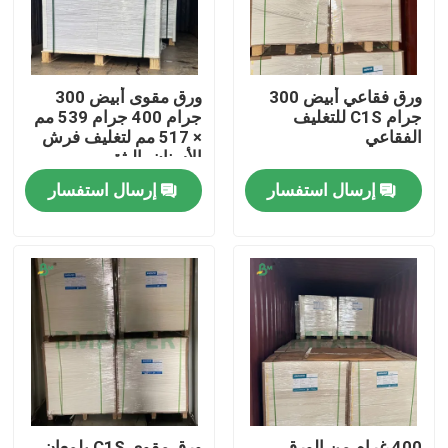
ورق فقاعي أبيض 300
ورق مقوى أبيض 300
جرام C1S للتغليف
جرام 400 جرام 539 مم
الفقاعي
× 517 مم لتغليف فرش
الأسنان بالبثق
إرسال استفسار
إرسال استفسار
منزل
المنتجات
حول بنا
400 غرام من الورق
ورق مقوى C1S بلمعان