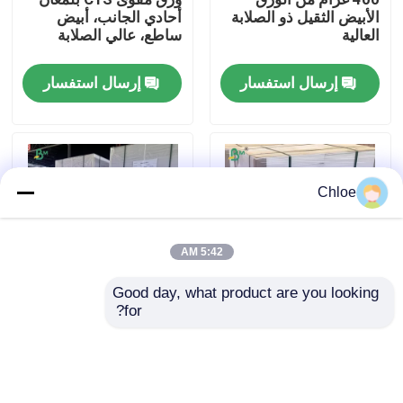
الأبيض الثقيل ذو الصلابة
أحادي الجانب، أبيض
العالية
ساطع، عالي الصلابة
جولة في المعمل
إرسال استفسار
إرسال استفسار
ضبط الجودة
اتصل بنا
Chloe
أخبار
5:42 AM
جميع القضايا
Good day, what product are you looking 
for?
12×18 بوصة لوحة دعم
280 غرام بطاقة بطاقة
إطار الصورة 780 غرام
بطاقة بطاقة بطاقة
ورق CAD الراسمة
1.05 ملم
بطاقة بطاقة بطاقة
بطاقة بطاقة بطاقة
بطاقة بطاقة بطاقة
ورق NCR بدون كربون
إرسال استفسار
إرسال استفسار