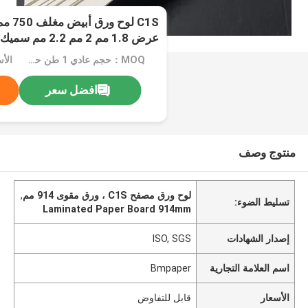
عرض 1.8 مم 2 مم 2.2 مم سميك
MOQ：حجم عادي 1 طن حجم خاص 5 طن
الأ
افضل سعر
منتوج وصف
لوح ورق مصفح C1S ، ورق مقوى 914 مم
,
تسليط الضوء:
Laminated Paper Board 914mm
إصدار الشهادات
ISO, SGS
اسم العلامة التجارية
Bmpaper
الأسعار
قابل للتفاوض