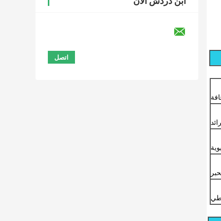
ابن دردش الآن
افة
ائد
حبر
لطي