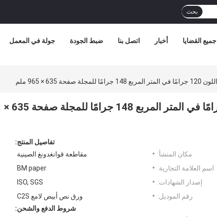
بحث
جميع القضايا
أخبار
اتصل بنا
ضبط الجودة
جولة في المعمل
ورق حريري لامع C2S أبيض اللون 120 جرامًا في المتر المربع 148 جرامًا للمجلة صفحة 635 ×
تفاصيل المنتج:
مكان المنشأ:
مقاطعة قوانغدونغ الصينية
اسم العلامة التجارية:
BM paper
إصدار الشهادات:
ISO, SGS
رقم الموديل:
ورق نص أبيض لامع C2S
شروط الدفع والشحن: