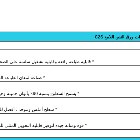
ت ورق النص اللامع C2S
* قابلية طباعة رائعة وقابلية تشغيل سلسة على الصح
* صناعة لمعان الطباعة الر
* يسمح السطوع بنسبة 90٪ بألوان جميلة وحيوية
* سطح أملس وموحد ، أفضل لل
* قوة ومتانة جيدة لتوفير قابلية التحويل المثلى ل