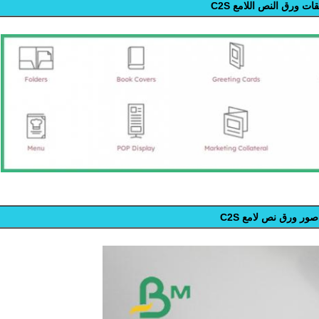
ات ورق النص اللامع C2S
صور ورق نص لامع C2S