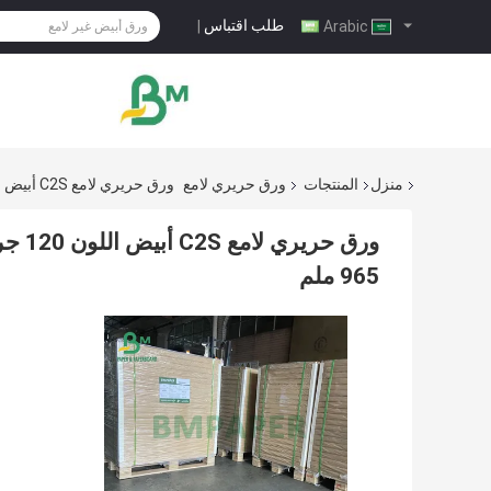
طلب اقتباس
|
Arabic
منزل
المنتجات
ورق حريري لامع
ورق حريري لامع C2S أبيض اللون 120 جرامًا في المتر المربع 148 جرامًا للمجلة صفحة 635 × 965 ملم
965 ملم