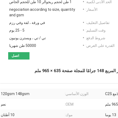
الحد الأدنى لكمية:
1 طن لحجم ريجوالر 10 طن للحجم الخاص
الأسعار:
negociation according to size, quantity
and gsm
تفاصيل التغليف:
في ورقة ، لفة وفي رزم
وقت التسليم:
5 - 25 يوم
شروط الدفع:
تي / تي ، ويسترن يونيون
القدرة على العرض:
50000 طن شهريا
اتصل
 C2S
الوزن الأساسي:
120gsm 148gsm
OEM:
نعم
13 يوما
موك:
10 أطنان