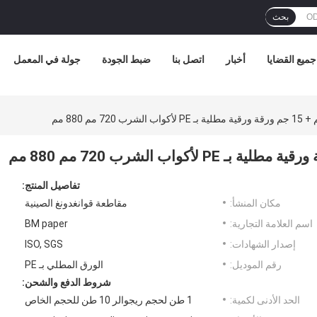
بحث
جميع القضايا
أخبار
اتصل بنا
ضبط الجودة
جولة في المعمل
تفاصيل المنتج:
مكان المنشأ:
مقاطعة قوانغدونغ الصينية
اسم العلامة التجارية:
BM paper
إصدار الشهادات:
ISO, SGS
رقم الموديل:
الورق المطلي بـ PE
شروط الدفع والشحن:
الحد الأدنى لكمية:
1 طن لحجم ريجوالر 10 طن للحجم الخاص