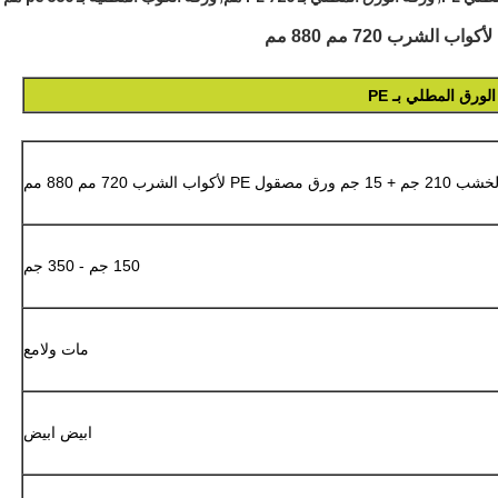
ورق المطلي بـ PE
150 جم - 350 جم
مات ولامع
ابيض ابيض