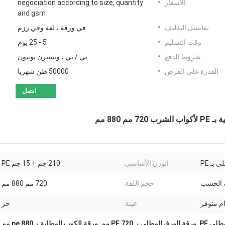
الأسعار:
negociation according to size, quantity
and gsm
تفاصيل التغليف:
في ورقة ، لفة وفي رزم
وقت التسليم:
5 - 25 يوم
شروط الدفع:
تي / تي ، ويسترن يونيون
القدرة على العرض:
50000 طن شهريا
اتصل
 بـ PE
الوزن الأساسي:
210 جم + 15 جم PE
حجم اللفة:
720 مم 880 مم
عينة:
حر
لي PE
,
ورقة الورق المطلي بـ PE 720 مم
,
ورقة الكوب المطلية بـ pe 880 مم