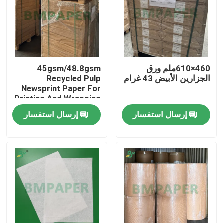
460×610ملم ورق
45gsm/48.8gsm
الجزارين الأبيض 43 غرام
Recycled Pulp
Newsprint Paper For
Printing And Wrapping
In Roll
إرسال استفسار
إرسال استفسار
منزل
المنتجات
حول بنا