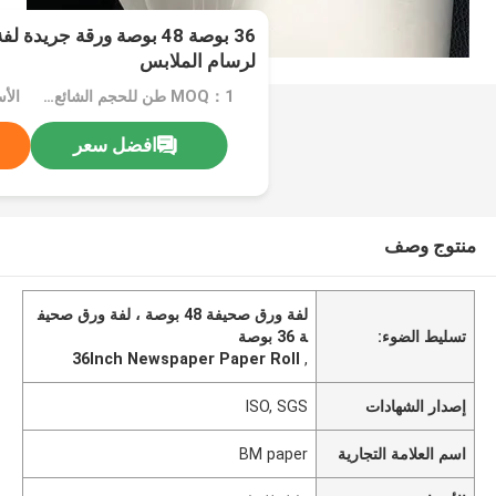
36 بوصة 48 بوصة ورقة جريد
لرسام الملابس
MOQ：1 طن للحجم الشائع أو 10 أطنان للحجم الخاص
الأ
افضل سعر
منتوج وصف
لفة ورق صحيفة 48 بوصة ، لفة ورق صحيف
تسليط الضوء:
ة 36 بوصة
36Inch Newspaper Paper Roll
,
إصدار الشهادات
ISO, SGS
اسم العلامة التجارية
BM paper