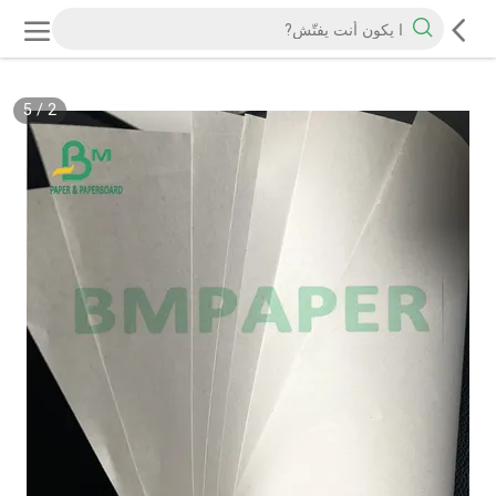
5
/
2