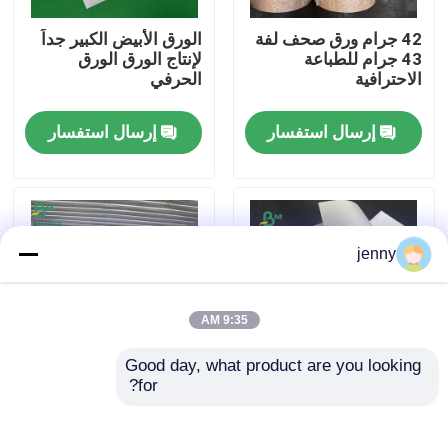
42 جرام ورق صحف لفة
الورق الأبيض الكبير جداً
جولة في المعمل
43 جرام للطباعة
لإنتاج الورق الورق
الاحترافية
الحرفي
ضبط الجودة
إرسال استفسار
إرسال استفسار
اتصل بنا
أخبار
jenny
جميع القضايا
9:35 AM
Good day, what product are you looking 
ورق CAD الراسمة
for?
ورق طباعة الصحف ورقة
45gsm 48.8gsm لب
Papel غير المطلية
الخشب البكر ورق
لطباعة المجلات
الصحف ورقة عرض
ورق NCR بدون كربون