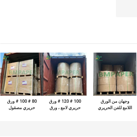
وجهان من الورق
100 # 120 # ورق
80 # 100 # ورق
اللامع للفن الحريري
حريري لامع ، ورق
حريري مصقول
20 # المطلي ببياض
نص مطلي على
لإدخالات الكتب بقوة
لامع عالي للطباعة
الوجهين أبيض لامع
عالية 684 × 990 مم
لطباعة الأوفست