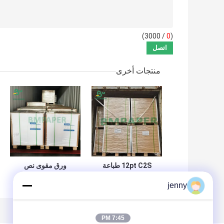
/ 3000)
0
(
منتجات أخرى
12pt C2S طباعة
ورق مقوى نص
ورق لمعان الحرير
مزدوج الوجه C2S
jenny
300 جرام المصبوب
12 "X 18" 80 # 100
المصبوب المصقول
# أبيض مرتفع
النهائي للنشرات
7:45 PM