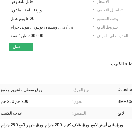
الأسعار:
قابل للتفاوض
تفاصيل التغليف:
ورقة ، لفة ، ماعون
وقت التسليم:
5-20 يوم عمل
شروط الدفع:
تي / تي ، ويسترن يونيون ، موني جرام
القدرة على العرض:
500.000 طن / سنة
اتصل
نوع الورق:
ورق مطلي بالحرير ولامع
BMPap
نحوي:
200 جم 250 جم
لامع
التطبيق:
غلاف الكتيب
ورق فني أبيض لامع
,
ورق غلاف كتيب 200 جرام
,
ورق حرير لامع 250 جرام