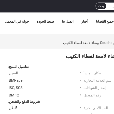
بحث
جميع القضايا
أخبار
اتصل بنا
ضبط الجودة
جولة في المعمل
تفاصيل المنتج:
مكان المنشأ:
الصين
اسم العلامة التجارية:
BMPaper
إصدار الشهادات:
ISO, SGS
رقم الموديل:
BM 12
شروط الدفع والشحن:
الحد الأدنى لكمية:
5 طن