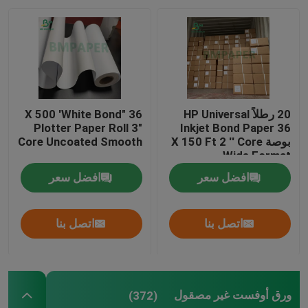
20 رطلاً HP Universal
36 "X 500 'White Bond
Plotter Paper Roll 3"
Inkjet Bond Paper 36
بوصة X 150 Ft 2 '' Core
Core Uncoated Smooth
Wide Format
افضل سعر
افضل سعر
اتصل بنا
اتصل بنا
ورق أوفست غير مصقول
(372)