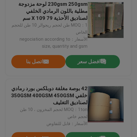
230gsm 250gsm لوحة مزدوجة
مطلية باللون الرمادي الخلفي
لصناديق الأحذية 79 X 109 سم
MOQ：1 طن لحجم ريجوالر 10 طن للحجم
الخاص
الأسعار：negociation according to
size, quantity and gsm
افضل سعر
اتصل بنا
42 بوصة مغلفة دوبلكس بورد رمادي
خلفي 350GSM 400GSM 450GSM
لصناديق التغليف
MOQ：1ton لحجم المخزون ، 10 طن
لحجم خاص
الأسعار：قابل للتفاوض