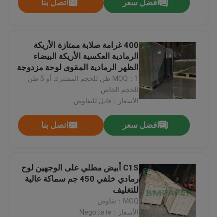
افضل سعر
اتصل بنا
400 غرامة صلابة ممتازة الأريكة
الرمادية العكسية الأريكة البيضاء
الظهر الرمادية المقوى لوحة مزدوجة
MOQ：1 طن للحجم المشترك أو 5 طن
للحجم الخاص
الأسعار：قابل للتفاوض
افضل سعر
اتصل بنا
C1S أبيض مطلي على الوجهين لوح
رمادي خلفي 450 جم سماكة عالية
للتغليف
MOQ：تفاوض
الأسعار：Negotiate