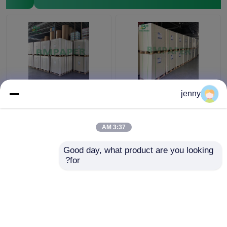
لوح ورقي غير مصقول من
0.4 مم ورق ماص غير
jenny
الخشب الأبيض غير لامع
مصقول ، ورق نشاف
لكتيبات بطاقة الملصق
أبيض قابل للطباعة
3:37 AM
افضل سعر
افضل سعر
Good day, what product are you looking 
for?
اتصل بنا
اتصل بنا
عرض المزيد