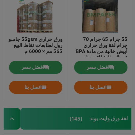
55 جرام 65 جرام 70
ورق حراري 55gsm جامبو
جرام لفة ورق حراري
رول لطابعات نقاط البيع
أبيض خالية من مادة BPA
565 مم × 6000 م
غير المطلية للتسجيل
افضل سعر
افضل سعر
اتصل بنا
اتصل بنا
لفة ورق وايت بوند
(145)