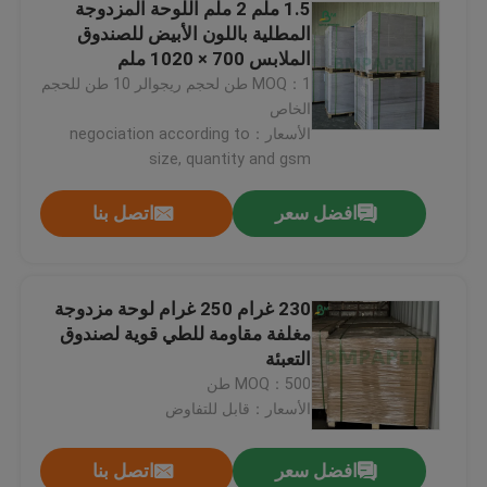
1.5 ملم 2 ملم اللوحة المزدوجة
المطلية باللون الأبيض للصندوق
الملابس 700 × 1020 ملم
جولة في المعمل
MOQ：1 طن لحجم ريجوالر 10 طن للحجم
الخاص
ضبط الجودة
الأسعار：negociation according to
size, quantity and gsm
اتصل بنا
افضل سعر
اتصل بنا
أخبار
230 غرام 250 غرام لوحة مزدوجة
مغلفة مقاومة للطي قوية لصندوق
جميع القضايا
التعبئة
MOQ：500 طن
ورق NCR بدون كربون
الأسعار：قابل للتفاوض
افضل سعر
اتصل بنا
لفة ورق حراري