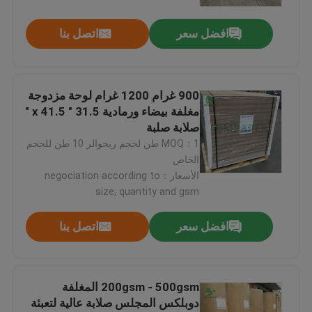
افضل سعر
اتصل بنا
900 غرام 1200 غرام لوحة مزدوجة
مغلفة بيضاء ورمادية 31.5 " x 41.5 "
صلابة صلبة
MOQ：1 طن لحجم ريجوالر 10 طن للحجم
الخاص
الأسعار：negociation according to
size, quantity and gsm
افضل سعر
اتصل بنا
200gsm - 500gsm المغلفة
دوبلكس المجلس صلابة عالية لتعبئة