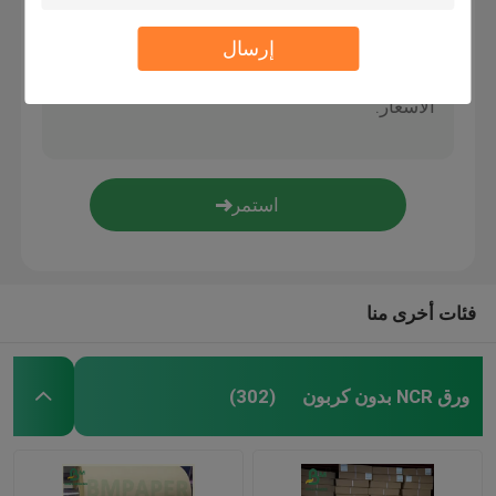
إرسال
الورق المقوى SBS
مجلس مزدوج مطلي
مجلس تجليد الكتاب
ورق لامع C2S
فئات أخرى منا
كيس ورق الكرافت
ورق NCR بدون كربون
(302)
لوح كرافت لاينر
ورق تغليف المواد الغذائية